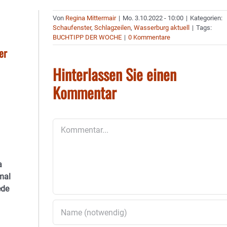
Von
Regina Mittermair
|
Mo. 3.10.2022 - 10:00
|
Kategorien:
Schaufenster
,
Schlagzeilen
,
Wasserburg aktuell
|
Tags:
BUCHTIPP DER WOCHE
|
0 Kommentare
er
Hinterlassen Sie einen
Kommentar
Kommentar
a
mal
ede