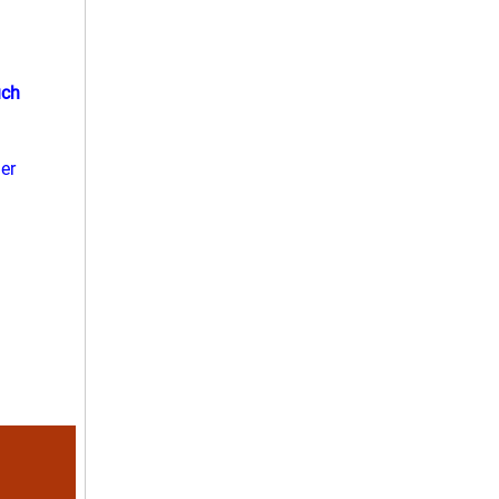
uch
er