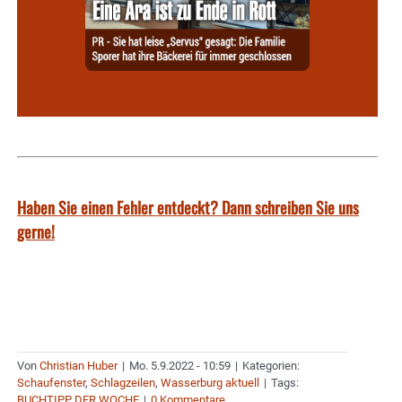
Haben Sie einen Fehler entdeckt? Dann schreiben Sie uns
gerne!
Von
Christian Huber
|
Mo. 5.9.2022 - 10:59
|
Kategorien:
Schaufenster
,
Schlagzeilen
,
Wasserburg aktuell
|
Tags:
BUCHTIPP DER WOCHE
|
0 Kommentare