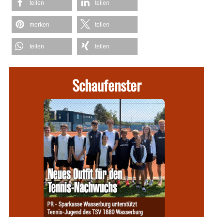
teilen
teilen
merken
teilen
teilen
teilen
Schaufenster