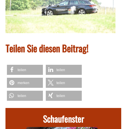
Teilen Sie diesen Beitrag!
teilen
teilen
merken
teilen
teilen
teilen
Schaufenster