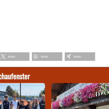
teilen
teilen
teilen
chaufenster