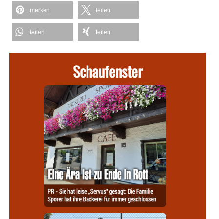
merken
teilen
teilen
teilen
Schaufenster