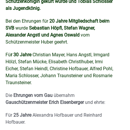
Schützenkönigin gekürt wurde und Tobias Schlosser
als Jugendkönig.
Bei den Ehrungen für
20 Jahre Mitgliedschaft beim
SVB
wurde
Sebastian Höpfl, Stefan Wagner,
Alexander Angstl und Agnes Oswald
vom
Schützenmeister Huber geehrt.
Fü
r 30 Jahre
Christian Mayer, Hans Angstl, Irmgard
Hölzl, Stefan Mücke, Elisabeth Christlhuber, Irmi
Eicher, Stefan Heindl, Christine Hofbauer, Alfred Pohl,
Maria Schlosser, Johann Traunsteiner und Rosmarie
Traunsteiner.
Die
Ehrungen vom Gau
übernahm
Gauschützenmeister Erich Eisenberger
und ehrte:
Für
25 Jahre
Alexandra Hofbauer und Reinhard
Hofbauer.