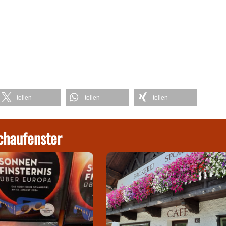
teilen
teilen
teilen
chaufenster