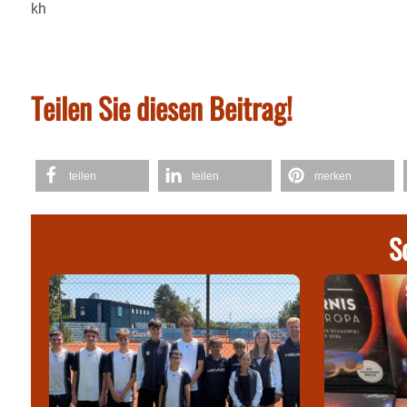
kh
Teilen Sie diesen Beitrag!
teilen
teilen
merken
S