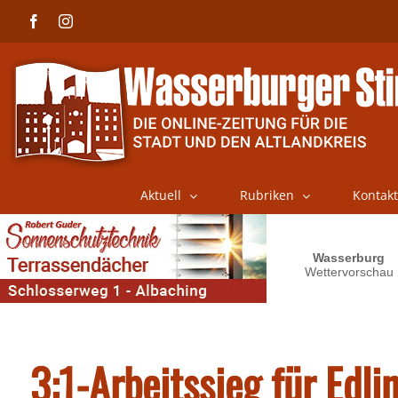
Skip
Facebook
Instagram
to
content
Aktuell
Rubriken
Kontakt
3:1-Arbeitssieg für Edli