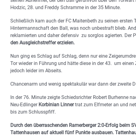
seinen Abnehmer, der den Ball gefühlvoll über den Torwar
Hodzic, 28. und Freddy Schramme in der 35 Minute.
Schließlich kam auch der FC Maitenbeth zu seinen ersten T
Hintermannschaft den Ball, was noch unbestraft blieb. And
reklamierten und daher defensiv zu sorglos agierten. Der P
den Ausgleichstreffer erzielen.
Nun ging es Schlag auf Schlag, denn nur eine Zeigerumd
Tor wieder in Führung und hätte diese in der 43. um einen
jedoch leider im Abseits.
Chancenarm und wenig spektakulär war dann der zweite Du
In der 76. Minute zeigte Schiedsrichter Robert Burhenne n
Neu-Edlinger
Korbinian Linner
trat zum Elfmeter an und netz
bis zum Schlusspfiff.
Durch den überraschenden Ramerberger 2:0-Erfolg beim SV
Tattenhausen auf aktuell fünf Punkte ausbauen. Tattenhaus