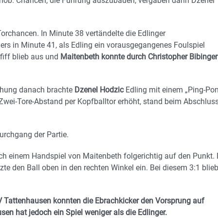
t hob. Chancen, die Führung auszubauen, vergaben dann Dzenel
orchancen. In Minute 38 vertändelte die Edlinger
ers in Minute 41, als Edling ein vorausgegangenes Foulspiel
fiff blieb aus und
Maitenbeth konnte durch Christopher Bibinger
rehung danach brachte
Dzenel Hodzic
Edling mit einem „Ping-Pon
 Zwei-Tore-Abstand per Kopfballtor erhöht, stand beim Abschlus
rchgang der Partie.
ach einem Handspiel von Maitenbeth folgerichtig auf den Punkt. 
te den Ball oben in den rechten Winkel ein. Bei diesem 3:1 blieb
 Tattenhausen konnten die Ebrachkicker den Vorsprung auf
en hat jedoch ein Spiel weniger als die Edlinger.