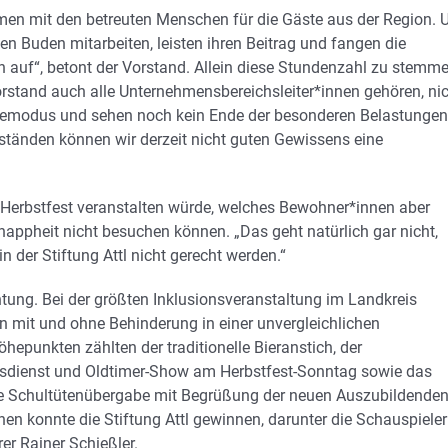
mmen mit den betreuten Menschen für die Gäste aus der Region. 
 den Buden mitarbeiten, leisten ihren Beitrag und fangen die
 auf“, betont der Vorstand. Allein diese Stundenzahl zu stemme
stand auch alle Unternehmensbereichsleiter*innen gehören, ni
hmemodus und sehen noch kein Ende der besonderen Belastungen
ständen können wir derzeit nicht guten Gewissens eine
n Herbstfest veranstalten würde, welches Bewohner*innen aber
ppheit nicht besuchen können. „Das geht natürlich gar nicht,
 der Stiftung Attl nicht gerecht werden.“
ichtung. Bei der größten Inklusionsveranstaltung im Landkreis
 mit und ohne Behinderung in einer unvergleichlichen
unkten zählten der traditionelle Bieranstich, der
tesdienst und Oldtimer-Show am Herbstfest-Sonntag sowie das
 die Schultütenübergabe mit Begrüßung der neuen Auszubildende
en konnte die Stiftung Attl gewinnen, darunter die Schauspieler
er Rainer Schießler.