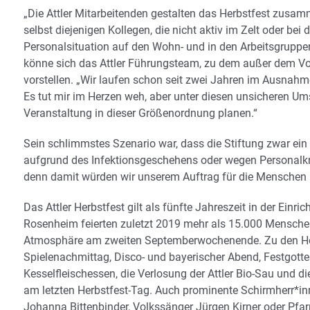
„Die Attler Mitarbeitenden gestalten das Herbstfest zusa
selbst diejenigen Kollegen, die nicht aktiv im Zelt oder bei
Personalsituation auf den Wohn- und in den Arbeitsgruppen
könne sich das Attler Führungsteam, zu dem außer dem Vor
vorstellen. „Wir laufen schon seit zwei Jahren im Ausna
Es tut mir im Herzen weh, aber unter diesen unsicheren Um
Veranstaltung in dieser Größenordnung planen.“
Sein schlimmstes Szenario war, dass die Stiftung zwar ei
aufgrund des Infektionsgeschehens oder wegen Personalkna
denn damit würden wir unserem Auftrag für die Menschen in
Das Attler Herbstfest gilt als fünfte Jahreszeit in der Einr
Rosenheim feierten zuletzt 2019 mehr als 15.000 Menschen
Atmosphäre am zweiten Septemberwochenende. Zu den Höhep
Spielenachmittag, Disco- und bayerischer Abend, Festgot
Kesselfleischessen, die Verlosung der Attler Bio-Sau und
am letzten Herbstfest-Tag. Auch prominente Schirmherr*inn
Johanna Bittenbinder, Volkssänger Jürgen Kirner oder Pfarr