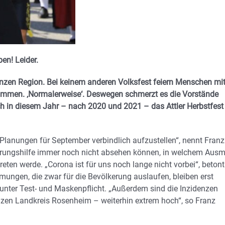
en! Leider.
 ganzen Region. Bei keinem anderen Volksfest feiern Menschen mi
ammen. ‚Normalerweise‘. Deswegen schmerzt es die Vorstände
h in diesem Jahr – nach 2020 und 2021 – das Attler Herbstfest
e Planungen für September verbindlich aufzustellen“, nennt Franz
iederungshilfe immer noch nicht absehen können, in welchem Aus
reten werde. „Corona ist für uns noch lange nicht vorbei“, betont
ungen, die zwar für die Bevölkerung auslaufen, bleiben erst
arunter Test- und Maskenpflicht. „Außerdem sind die Inzidenzen
nzen Landkreis Rosenheim – weiterhin extrem hoch“, so Franz