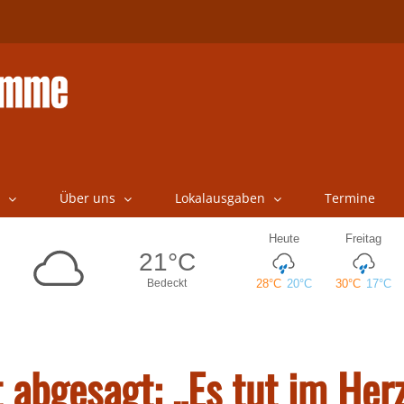
Über uns
Lokalausgaben
Termine
t abgesagt: „Es tut im He