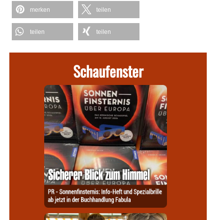
merken
teilen
teilen
teilen
Schaufenster