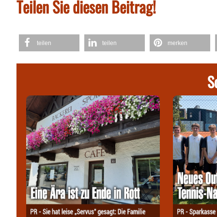
Teilen Sie diesen Beitrag!
teilen
teilen
merken
S