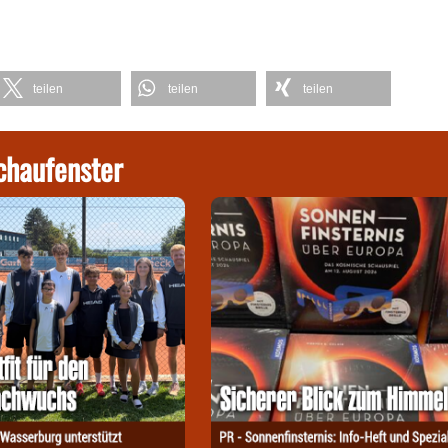
teilen
teilen
teilen
chaufenster