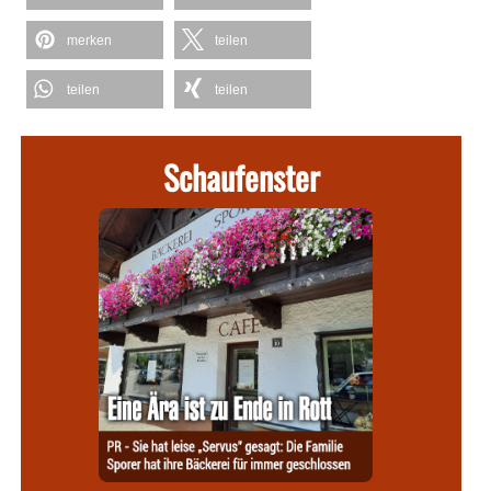
merken
teilen
teilen
teilen
Schaufenster