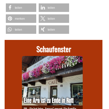
teilen
teilen
merken
teilen
teilen
teilen
Schaufenster