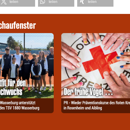
teilen
teilen
teilen
chaufenster