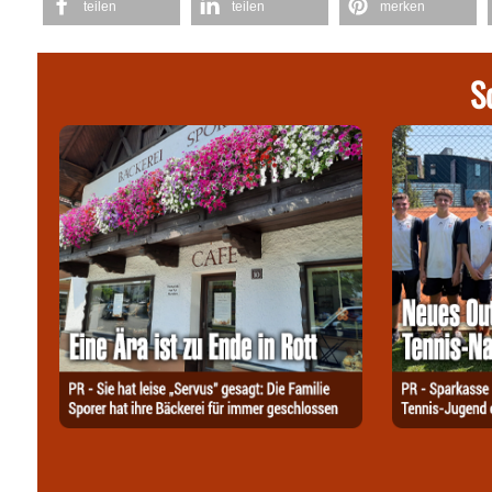
teilen
teilen
merken
S