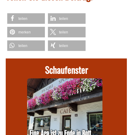
teilen
teilen
merken
teilen
teilen
teilen
Schaufenster