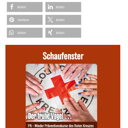
teilen
teilen
merken
teilen
teilen
teilen
Schaufenster