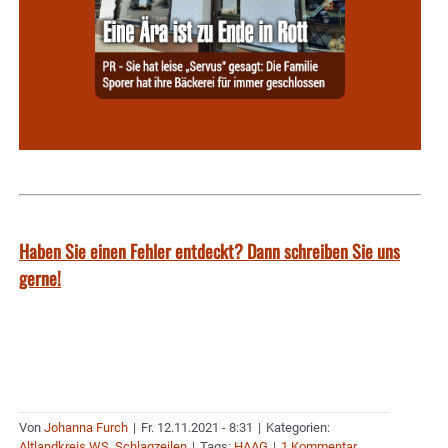
Haben Sie einen Fehler entdeckt? Dann schreiben Sie uns
gerne!
Von
Johanna Furch
|
Fr. 12.11.2021 - 8:31
|
Kategorien:
Altlandkreis WS
,
Schlagzeilen
|
Tags:
HAAG
|
1 Kommentar