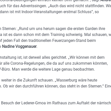
auch für das Adventssingen. „Auch das wird nicht stattfinden. Wi
ann ist mit Indoor-Veranstaltungen erstmal Schluss“, so
n Sternen: „Rund um uns herum sagen die ersten Garden ihre
da ist es dann schon mit dem Training schwierig. Mal schauen, w
uf jeden Fall den traditionellen Feuerzangen-Stand beim
so
Nadine Voggenauer
.
staltung ist, ist derweil alles gerichtet. „Wir können mit dem
ür alle Corona-Regelungen, die da auf uns zukommen könnten,
Büro. Man werde die weitere Lage genau beobachten.
weiter in die Zukunft schauen. „Wasserburg wäre heute
 Ob wir den durchführen können, das steht in den Sternen.“ Ein
len Besuch der Lederer-Gmoa im Rathaus zum Auftakt der närrisc