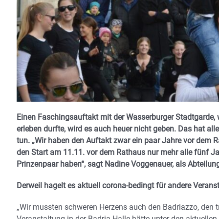
Einen Faschingsauftakt mit der Wasserburger Stadtgarde,
erleben durfte, wird es auch heuer nicht geben. Das hat al
tun. „Wir haben den Auftakt zwar ein paar Jahre vor dem 
den Start am 11.11. vor dem Rathaus nur mehr alle fünf Ja
Prinzenpaar haben“, sagt Nadine Voggenauer, als Abteilung
Derweil hagelt es aktuell corona-bedingt für andere Veran
„Wir mussten schweren Herzens auch den Badriazzo, den tra
Veranstaltung in der Badria-Halle hätte unter den aktuell