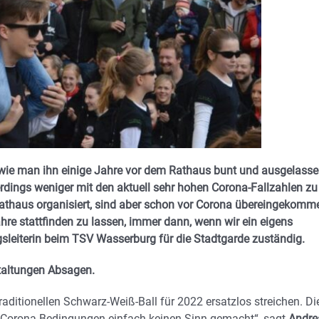
 wie man ihn einige Jahre vor dem Rathaus bunt und ausgelass
lerdings weniger mit den aktuell sehr hohen Corona-Fallzahlen zu
Rathaus organisiert, sind aber schon vor Corona übereingekomm
hre stattfinden zu lassen, immer dann, wenn wir ein eigens
sleiterin beim TSV Wasserburg für die Stadtgarde zuständig.
staltungen Absagen.
ditionellen Schwarz-Weiß-Ball für 2022 ersatzlos streichen. Di
en Corona-Bedingungen einfach keinen Sinn gemacht“, sagt
Andre