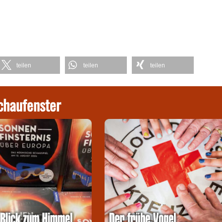
teilen
teilen
teilen
chaufenster