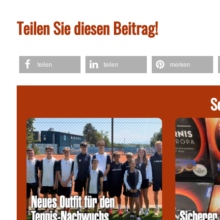
Teilen Sie diesen Beitrag!
teilen
teilen
merken
S