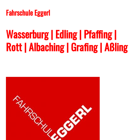
Fahrschule Eggerl
Wasserburg | Edling | Pfaffing |
Rott | Albaching
| Grafing
| Aßling