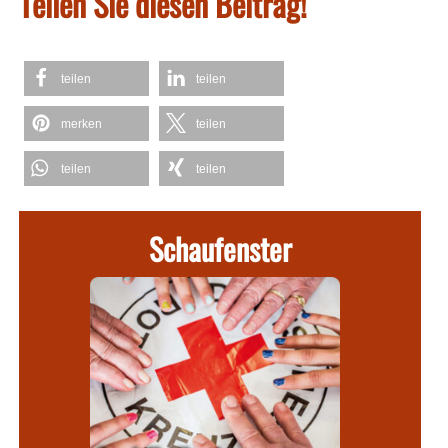
Teilen Sie diesen Beitrag!
teilen
teilen
merken
teilen
teilen
teilen
Schaufenster