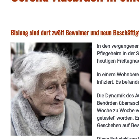
Bislang sind dort zwölf Bewohner und neun Beschäftigt
In den vergangene
Pflegeheim in der
heutigen Freitagna
In einem Wohnberei
infiziert. Es befan
Die Dynamik des Au
Behörden überrascht
Woche zu Woche ver
getestet‘ worden. 
Geschehen auf Be