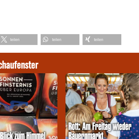
teilen
teilen
teilen
chaufenster