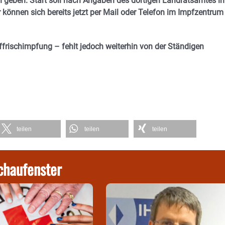
 geben. Start soll nach Angaben des dortigen Landratsamtes i
 können sich bereits jetzt per Mail oder Telefon im Impfzentrum
ffrischimpfung – fehlt jedoch weiterhin von der Ständigen
teilen
teilen
teilen
chaufenster