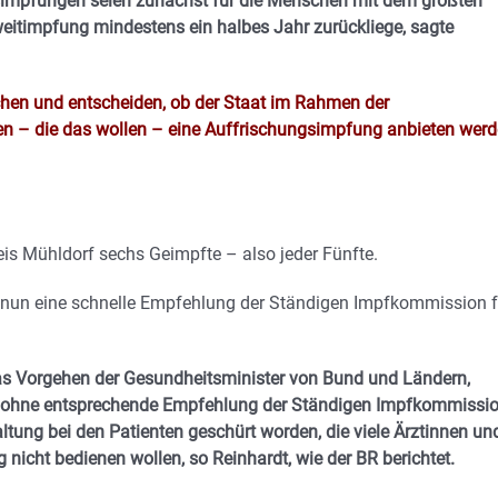
impfungen seien zunächst für die Menschen mit dem größten
weitimpfung mindestens ein halbes Jahr zurückliege, sagte
en und entscheiden, ob der Staat im Rahmen der
gen – die das wollen – eine Auffrischungsimpfung anbieten werd
reis Mühldorf sechs Geimpfte – also jeder Fünfte.
n nun eine schnelle Empfehlung der Ständigen Impfkommission f
 das Vorgehen der Gesundheitsminister von Bund und Ländern,
 ohne entsprechende Empfehlung der Ständigen Impfkommissi
altung bei den Patienten geschürt worden, die viele Ärztinnen un
nicht bedienen wollen, so Reinhardt, wie der BR berichtet.