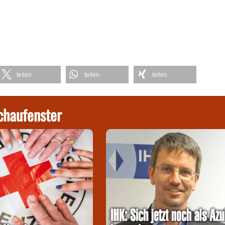
teilen
teilen
teilen
chaufenster