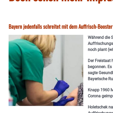
Bayern jedenfalls schreitet mit dem Auffrisch-Booster
Während die 
Auffrischungs
noch plant (wi
Der Freistaat
begonnen. Es 
sagte Gesundh
Bayerische Run
Knapp 1960 M
Corona geimpf
Holetschek nan