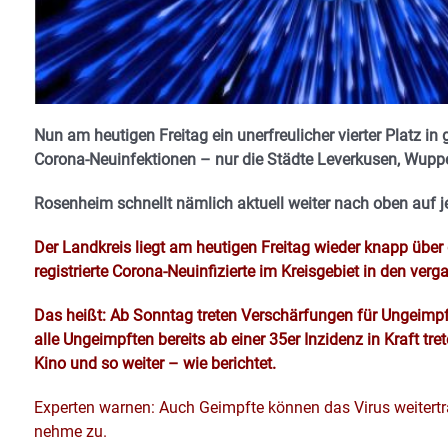
Nun am heutigen Freitag ein unerfreulicher vierter Platz i
Corona-Neuinfektionen – nur die Städte Leverkusen, Wuppe
Rosenheim schnellt nämlich aktuell weiter nach oben auf jet
Der Landkreis liegt am heutigen Freitag wieder knapp über d
registrierte Corona-Neuinfizierte im Kreisgebiet in den ver
Das heißt: Ab Sonntag treten Verschärfungen für Ungeimpf
alle Ungeimpften bereits ab einer 35er Inzidenz in Kraft tre
Kino und so weiter – wie berichtet.
Experten warnen: Auch Geimpfte können das Virus weitertra
nehme zu.