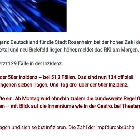
n ganz Deutschland für die Stadt Rosenheim bei der hohen Zahl d
rtal und neu Bielefeld liegen höher, meldet das RKI am Morgen.
zt 129 Fälle in der Inzidenz.
er 50er Inzidenz – bei 51,3 Fällen. Das sind nun 134 offiziell
gangenen sieben Tagen. Und Tag drei über der 50er Inzidenz.
te ein. Ab Montag wird ohnehin zudem die bundesweite Regel f
ten – mit Blick auf die Innenräume wie in der Gastro, bei Theater
gen und sich selbst infizieren. Die Zahl der Impfdurchbrüche