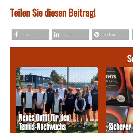
Teilen Sie diesen Beitrag!
teilen
teilen
merken
S