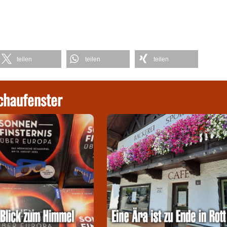
teilen
teilen
teilen
chaufenster