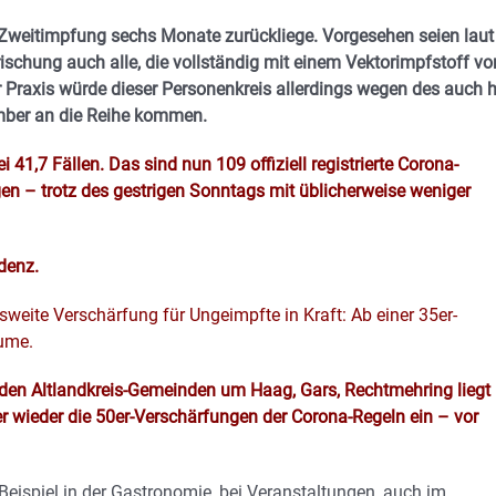
e Zweitimpfung sechs Monate zurückliege. Vorgesehen seien laut
ischung auch alle, die vollständig mit einem Vektorimpfstoff vo
 Praxis würde dieser Personenkreis allerdings wegen des auch h
mber an die Reihe kommen.
1,7 Fällen. Das sind nun 109 offiziell registrierte Corona-
gen – trotz des gestrigen Sonntags mit üblicherweise weniger
idenz.
sweite Verschärfung für Ungeimpfte in Kraft: Ab einer 35er-
äume.
it den Altlandkreis-Gemeinden um Haag, Gars, Rechtmehring liegt
ier wieder die 50er-Verschärfungen der Corona-Regeln ein – vor
 Beispiel in der Gastronomie, bei Veranstaltungen, auch im