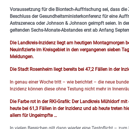
Voraussetzung für die Biontech-Auffrischung sei, dass di
Beschluss der Gesundheitsministerkonferenz für eine Auffr
Astrazeneca oder Johnson & Johnson geimpft seien. In der
geltenden Sechs-Monate-Abstandes erst ab Anfang Septe
Die Landkreis-Inzidenz liegt am heutigen Montagmorgen bei 4
Neuinfizierte im Kreisgebiet in den vergangenen sieben Ta
Meldungen.
Die Stadt Rosenheim liegt bereits bei 47,2 Fällen in der Inz
In genau einer Woche tritt – wie berichtet – die neue bunde
Inzidenz können diese ohne Testung nicht mehr in Innenr
Die Farbe rot in der RKI-Grafik: Der Landkreis Mühldorf m
heute bei 61,3 Fällen in der Inzidenz und a
b heute treten h
allem für Ungeimpfte …
In vielen Bereichen gilt dann wieder eine Testpflicht – zum