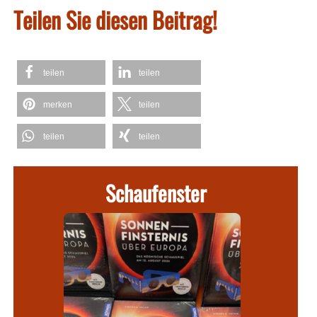
Teilen Sie diesen Beitrag!
teilen
teilen
merken
teilen
teilen
teilen
Schaufenster