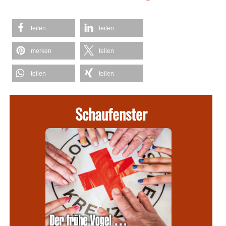
teilen
teilen
merken
teilen
teilen
teilen
Schaufenster