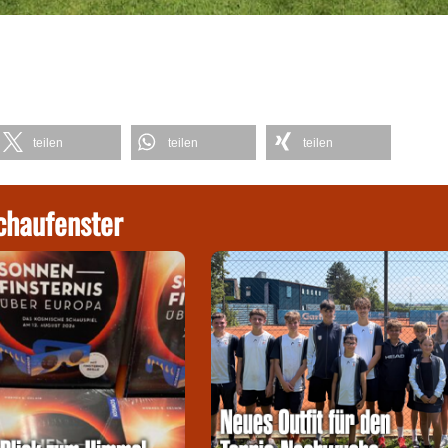
teilen
teilen
teilen
chaufenster