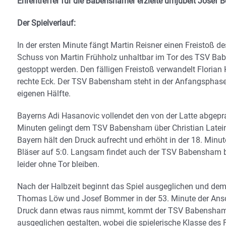
Ehrentreffer für die Babenshamer erzielte umjubelt Josef
Der Spielverlauf:
In der ersten Minute fängt Martin Reisner einen Freistoß de
Schuss von Martin Frühholz unhaltbar im Tor des TSV Bab
gestoppt werden. Den fälligen Freistoß verwandelt Florian
rechte Eck. Der TSV Babensham steht in der Anfangsphase 
eigenen Hälfte.
Bayerns Adi Hasanovic vollendet den von der Latte abgepral
Minuten gelingt dem TSV Babensham über Christian Latein 
Bayern hält den Druck aufrecht und erhöht in der 18. Minu
Bläser auf 5:0. Langsam findet auch der TSV Babensham b
leider ohne Tor bleiben.
Nach der Halbzeit beginnt das Spiel ausgeglichen und d
Thomas Löw und Josef Bommer in der 53. Minute der Ansc
Druck dann etwas raus nimmt, kommt der TSV Babensham de
ausgeglichen gestalten, wobei die spielerische Klasse des