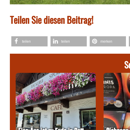
Teilen Sie diesen Beitrag!
teilen
teilen
merken
S