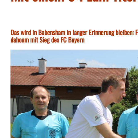
Das wird in Babensham in langer Erinnerung bleiben: 
dahoam mit Sieg des FC Bayern