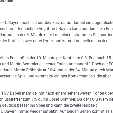
 Bommer!
s FC Bayern noch sicher, aber kurz darauf landet ein abgefälsch
ensham. Der nächste Angriff der Bayern kann nur durch ein Fou
 Hartman in der 3. Minute direkt mit einem strammen Schuss in
der Partie schwer unter Druck und kommt nur selten aus der
lten Freistoß in der 10. Minute per Kopf zum 0:3. Erst nach 15
und Martin Semmler ein erster Entlastungsangriff. Doch der F
te durch Martin Frühholz auf 0:4 und in der 24. Minute durch Ma
esser ins Spiel und kommt zu einigen Konterchancen, die aber
em TSV Babensham gelingt nach einem sehenswerten Konter über
hlusstreffer zum 1:5 durch Josef Bommer. Da der FC Bayern d
utlich besser ins Spiel und kann die zweite Halbzeit
 FC Bayern immer wieder aufblitzt. Auf beiden Seiten kommt es z