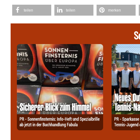
teilen
teilen
merken
S