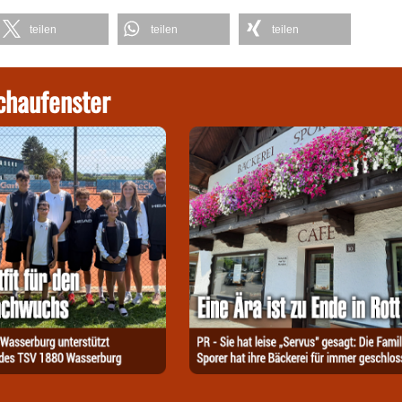
teilen
teilen
teilen
chaufenster