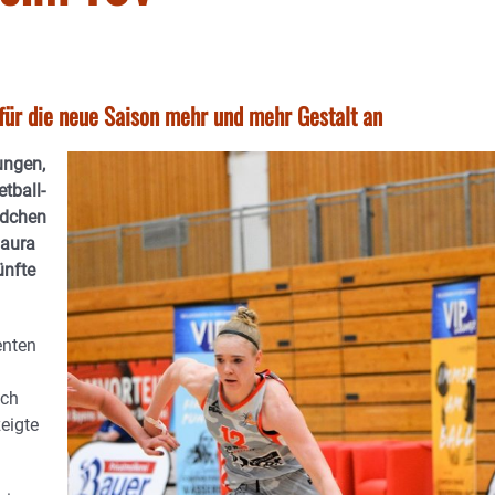
ür die neue Saison mehr und mehr Gestalt an
ungen,
tball-
ndchen
Laura
ünfte
enten
och
eigte