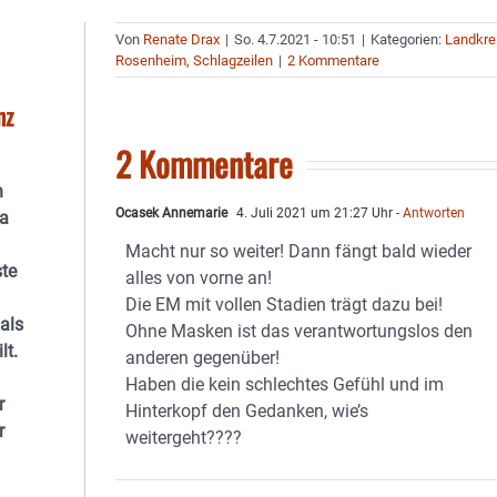
Von
Renate Drax
|
So. 4.7.2021 - 10:51
|
Kategorien:
Landkre
Rosenheim
,
Schlagzeilen
|
2 Kommentare
nz
2 Kommentare
n
Ocasek Annemarie
4. Juli 2021 um 21:27 Uhr
- Antworten
na
Macht nur so weiter! Dann fängt bald wieder
ste
alles von vorne an!
Die EM mit vollen Stadien trägt dazu bei!
als
Ohne Masken ist das verantwortungslos den
lt.
anderen gegenüber!
Haben die kein schlechtes Gefühl und im
r
Hinterkopf den Gedanken, wie’s
r
weitergeht????