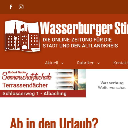
Skip
Facebook
Instagram
to
content
Aktuell
Rubriken
Kontakt
Ab in den Urlaub?