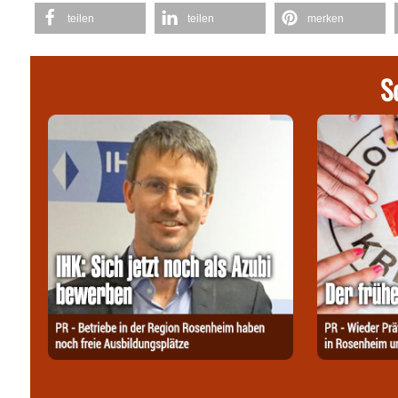
teilen
teilen
merken
S