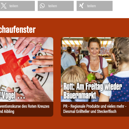
teilen
teilen
teilen
chaufenster