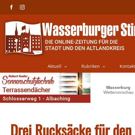
Skip
Facebook
Instagram
to
content
Aktuell
Rubriken
Kontakt
Drei Rucksäcke für den 