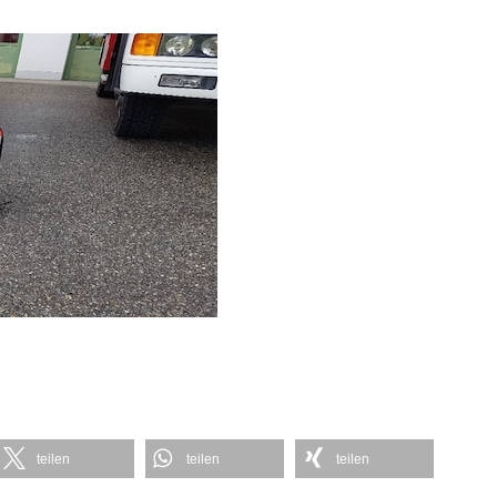
teilen
teilen
teilen