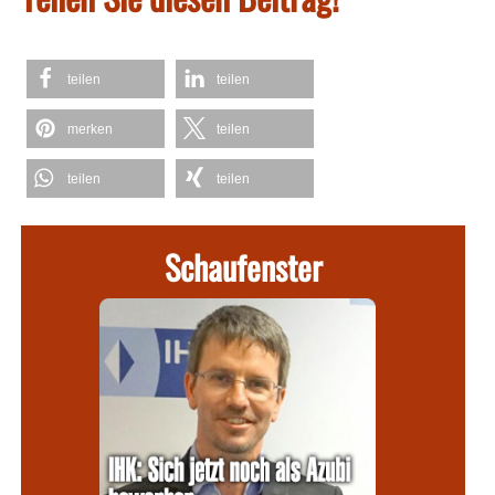
teilen
teilen
merken
teilen
teilen
teilen
Schaufenster