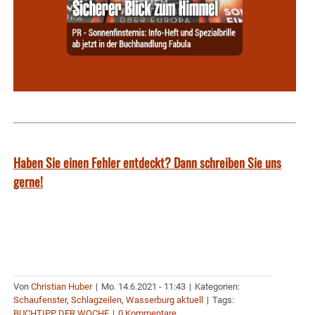
Haben Sie einen Fehler entdeckt? Dann schreiben Sie uns
gerne!
Von
Christian Huber
|
Mo. 14.6.2021 - 11:43
|
Kategorien:
Schaufenster
,
Schlagzeilen
,
Wasserburg aktuell
|
Tags:
BUCHTIPP DER WOCHE
|
0 Kommentare