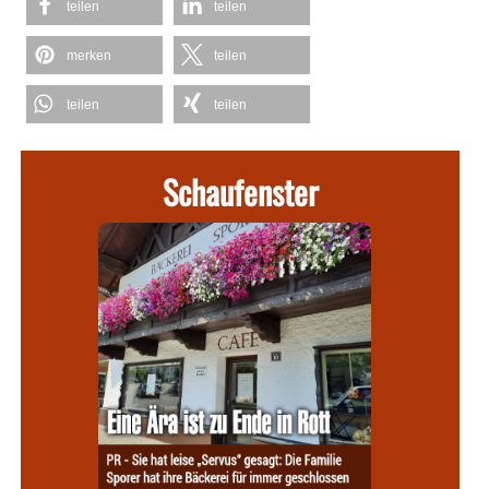
teilen
teilen
merken
teilen
teilen
teilen
Schaufenster