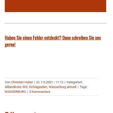
Haben Sie einen Fehler entdeckt? Dann schreiben Sie uns
gerne!
Von
Christian Huber
|
Di. 1.6.2021 - 11:12
|
Kategorien:
Altlandkreis WS
,
Schlagzeilen
,
Wasserburg aktuell
|
Tags:
WASSERBURG
|
5 Kommentare