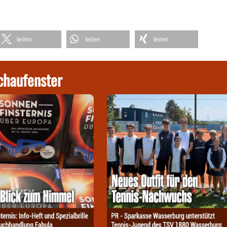
teilen
teilen
teilen
chaufenster