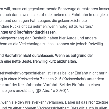
egen will, muss entgegenkommende Fahrzeuge durchfahren lasse
r auch dann, wenn sie auf oder neben der Fahrbahn in der gleic
sen und sonstigen Fahrzeugen, die gekennzeichnete
dere Rücksicht zu nehmen; wenn nötig, ist zu warten.“
änger und Radfahrer durchlassen.
Abbiegevorgang dar. Deshalb haben hier Autos und andere
n es die Verkehrslage zulässt, können sie jedoch freiwillig
nd Radfahrer nicht durchlassen. Wenn es aufgrund der
ch eine nette Geste, freiwillig kurz anzuhalten.
sverkehr vorgeschrieben ist, ist es bei der Einfahrt nicht nur ni
g in einen Kreisverkehr Zeichen 215 (Kreisverkehr) unter dem
r auf der Kreisfahrbahn Vorfahrt. Bei der Einfahrt in einen
anzeigers unzulässig (§8 Abs. 1a StVO)“.
, wenn sie den Kreisverkehr verlassen. Dabei ist das rechtzeitige
und zu einer höheren Verkehrssicherheit. Dies gilt auch in allen