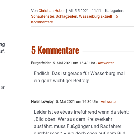
Von
Christian Huber
|
Mi. 5.5.2021 - 11:11
|
Kategorien:
Schaufenster
,
Schlagzeilen
,
Wasserburg aktuell
|
5
Kommentare
ung
5 Kommentare
uf.
Burgerfelder
5. Mai 2021 um 15:48 Uhr
- Antworten
Endlich! Das ist gerade für Wasserburg mal
ein ganz wichtiger Beitrag!
ger
Helen Lovejoy
5. Mai 2021 um 16:30 Uhr
- Antworten
Leider ist es etwas irreführend wenn da steht:
„Bild oben: Wer aus dem Kreisverkehr
ausfährt, muss Fußgänger und Radfahrer
durchlassen.“ – wo doch eben auf dem Bild