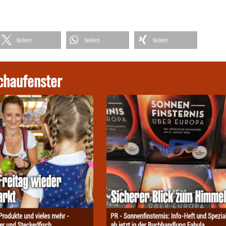
teilen
teilen
teilen
chaufenster