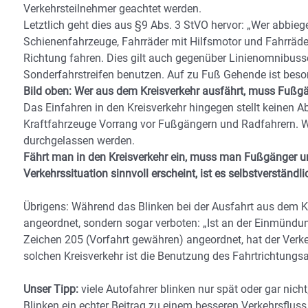
Verkehrsteilnehmer geachtet werden.
Letztlich geht dies aus §9 Abs. 3 StVO hervor: „Wer abbi
Schienenfahrzeuge, Fahrräder mit Hilfsmotor und Fahrräde
Richtung fahren. Dies gilt auch gegenüber Linienomnibus
Sonderfahrstreifen benutzen. Auf zu Fuß Gehende ist beson
Bild oben: Wer aus dem Kreisverkehr ausfährt, muss Fußg
Das Einfahren in den Kreisverkehr hingegen stellt keinen 
Kraftfahrzeuge Vorrang vor Fußgängern und Radfahrern. Wen
durchgelassen werden.
Fährt man in den Kreisverkehr ein, muss man Fußgänger u
Verkehrssituation sinnvoll erscheint, ist es selbstverständli
Übrigens: Während das Blinken bei der Ausfahrt aus dem Krei
angeordnet, sondern sogar verboten: „Ist an der Einmündun
Zeichen 205 (Vorfahrt gewähren) angeordnet, hat der Verkeh
solchen Kreisverkehr ist die Benutzung des Fahrtrichtungs
Unser Tipp:
viele Autofahrer blinken nur spät oder gar nicht
Blinken ein echter Beitrag zu einem besseren Verkehrsfluss 