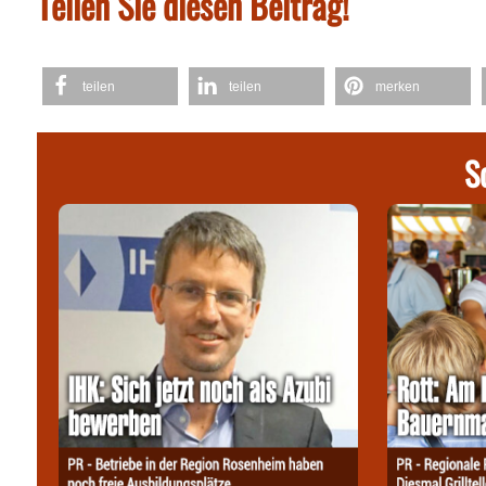
Teilen Sie diesen Beitrag!
teilen
teilen
merken
S