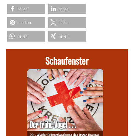
teilen
teilen
merken
teilen
teilen
teilen
Schaufenster