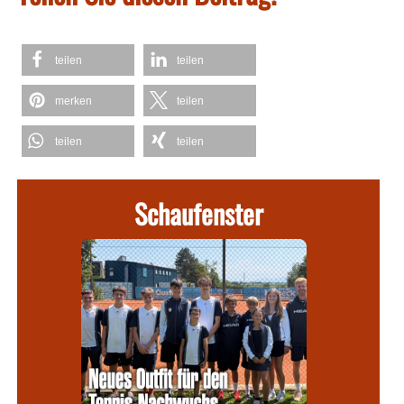
teilen
teilen
merken
teilen
teilen
teilen
Schaufenster