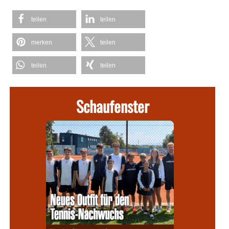
teilen
teilen
merken
teilen
teilen
teilen
Schaufenster