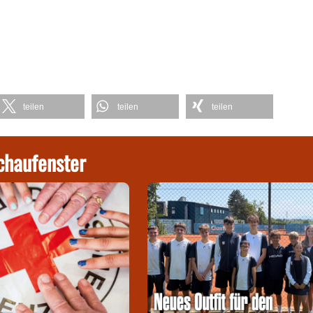
teilen
teilen
teilen
chaufenster