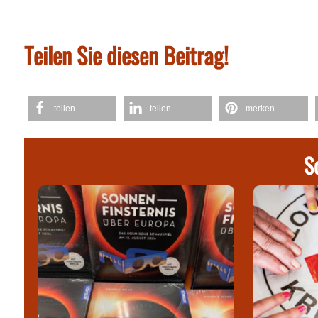
Teilen Sie diesen Beitrag!
teilen
teilen
merken
S