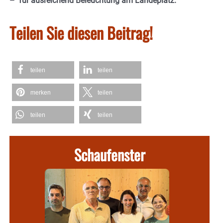
– für ausreichend Beleuchtung am Landeplatz.
Teilen Sie diesen Beitrag!
teilen
teilen
merken
teilen
teilen
teilen
Schaufenster