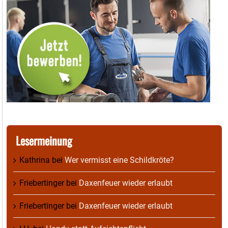
Lesermeinung
Kathrina
bei
Wer vermisst eine Schildkröte?
Friebertinger
bei
Daxenfeuer wieder erlaubt
Friebertinger
bei
Daxenfeuer wieder erlaubt