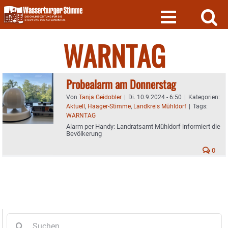
Skip
to
content
WARNTAG
Probealarm am Donnerstag
Von
Tanja Geidobler
|
Di. 10.9.2024 - 6:50
|
Kategorien:
Aktuell
,
Haager-Stimme
,
Landkreis Mühldorf
|
Tags:
WARNTAG
Alarm per Handy: Landratsamt Mühldorf informiert die
Bevölkerung
0
Suche