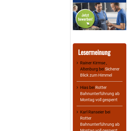
Lesermeinung
Rainer Kirmse ,
Altenburg
bei
Sicherer
Blick zum Himmel
Hias
bei
Rotter
Bahnunterführung ab
Montag voll gesperrt
Karl Ranseier
bei
Rotter
Bahnunterführung ab
Montag voll gesperrt