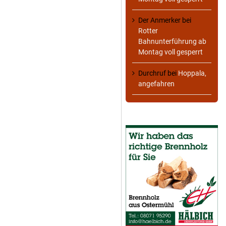
Der Anmerker
bei
Rotter
Bahnunterführung ab
Montag voll gesperrt
Durchruf
bei
Hoppala,
angefahren