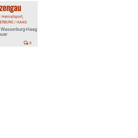
zengau
:
Heimatsport
,
ERBURG / HAAG
s Wasserburg-Haag
nuar
0