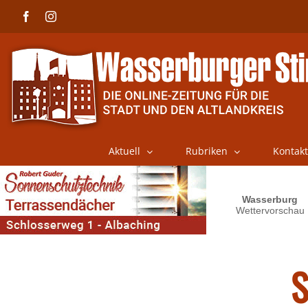
Skip
Facebook
Instagram
to
content
Aktuell
Rubriken
Kontakt