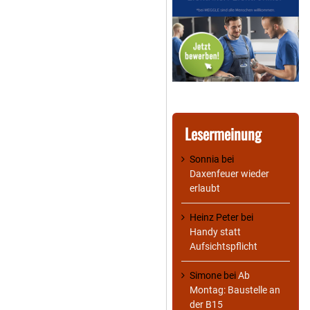
Lesermeinung
Sonnia
bei
Daxenfeuer wieder
erlaubt
Heinz Peter
bei
Handy statt
Aufsichtspflicht
Simone
bei
Ab
Montag: Baustelle an
der B15