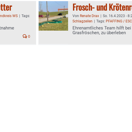
tter
Frosch- und Krötenr
andkreis WS
|
Tags:
Von
Renate Drax
|
So. 16.4.2023 - 8:
Schlagzeilen
|
Tags:
PFAFFING / ES
htnahme
Ehrenamtliches Team hilft bei
Grasfröschen, zu überleben
0