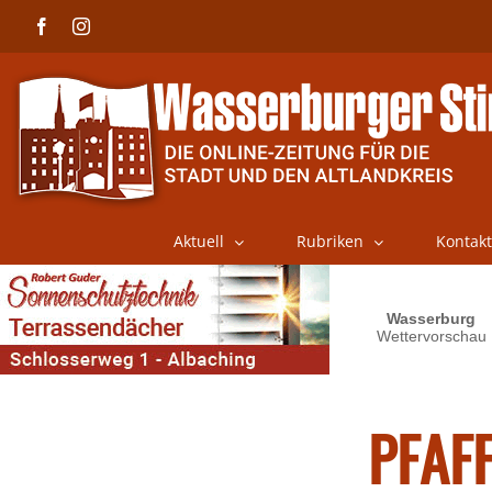
Skip
Facebook
Instagram
to
content
Aktuell
Rubriken
Kontakt
PFAF