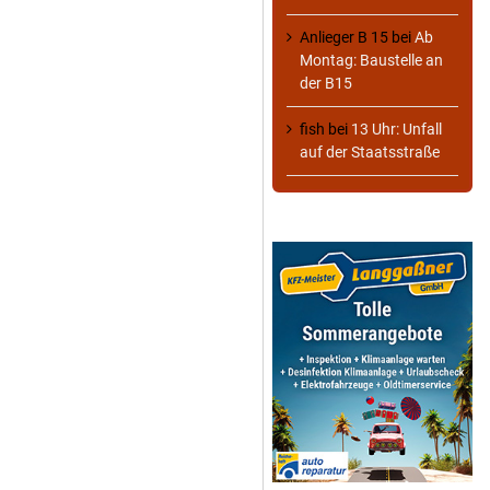
Anlieger B 15
bei
Ab
Montag: Baustelle an
der B15
fish
bei
13 Uhr: Unfall
auf der Staatsstraße