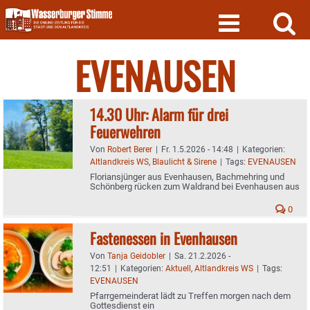
Skip
to
content
EVENAUSEN
14.30 Uhr: Alarm für drei
Feuerwehren
Von
Robert Berer
|
Fr. 1.5.2026 - 14:48
|
Kategorien:
Altlandkreis WS
,
Blaulicht & Sirene
|
Tags:
EVENAUSEN
Floriansjünger aus Evenhausen, Bachmehring und
Schönberg rücken zum Waldrand bei Evenhausen aus
0
Fastenessen in Evenhausen
Von
Tanja Geidobler
|
Sa. 21.2.2026 -
12:51
|
Kategorien:
Aktuell
,
Altlandkreis WS
|
Tags:
EVENAUSEN
Pfarrgemeinderat lädt zu Treffen morgen nach dem
Gottesdienst ein