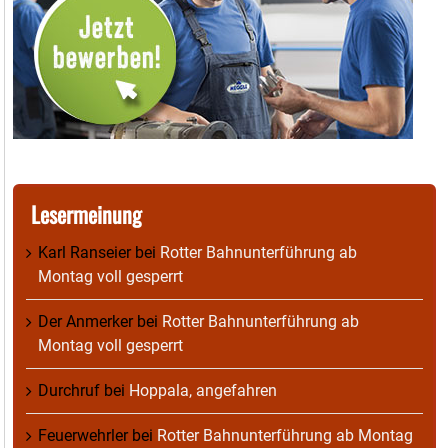
Lesermeinung
Karl Ranseier
bei
Rotter Bahnunterführung ab
Montag voll gesperrt
Der Anmerker
bei
Rotter Bahnunterführung ab
Montag voll gesperrt
Durchruf
bei
Hoppala, angefahren
Feuerwehrler
bei
Rotter Bahnunterführung ab Montag