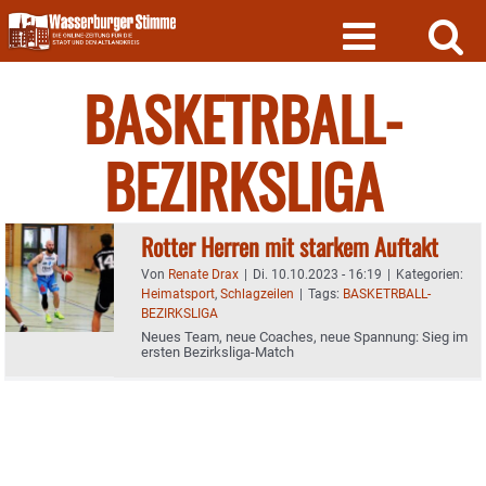
Skip
to
content
BASKETRBALL-
BEZIRKSLIGA
Rotter Herren mit starkem Auftakt
Von
Renate Drax
|
Di. 10.10.2023 - 16:19
|
Kategorien:
Heimatsport
,
Schlagzeilen
|
Tags:
BASKETRBALL-
BEZIRKSLIGA
Neues Team, neue Coaches, neue Spannung: Sieg im
ersten Bezirksliga-Match