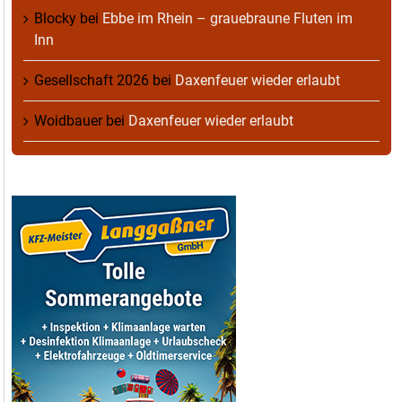
Blocky
bei
Ebbe im Rhein – grauebraune Fluten im
Inn
Gesellschaft 2026
bei
Daxenfeuer wieder erlaubt
Woidbauer
bei
Daxenfeuer wieder erlaubt