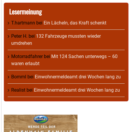
Lesermeinung
T.hartmann
bei
Ein Lächeln, das Kraft schenkt
Peter H.
bei
132 Fahrzeuge mussten wieder
umdrehen
Motorradfahrer
bei
Mit 124 Sachen unterwegs – 60
waren erlaubt
Bomml
bei
Einwohnermeldeamt drei Wochen lang zu
Realist
bei
Einwohnermeldeamt drei Wochen lang zu