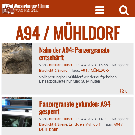
Skip
to
content
A94 / MÜHLDORF
Nahe der A94: Panzergranate
entschärft
Von
Christian Huber
|
Di. 4.4.2023 - 15:55
|
Kategorien:
Blaulicht & Sirene
|
Tags:
A94 / MÜHLDORF
Vollsperrung bei Mühldorf wieder aufgehoben –
Einsatz dauerte nur rund 30 Minuten
0
Panzergranate gefunden: A94
gesperrt
Von
Christian Huber
|
Di. 4.4.2023 - 14:01
|
Kategorien:
Blaulicht & Sirene
,
Landkreis Mühldorf
|
Tags:
A94 /
MÜHLDORF