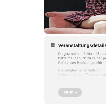
Veranstaltungsdetail
Die Journalistin Silvia stößt
hatte maßgeblich zu seiner po
Referenten Pablo abgeschirmt, 
Die zeitgleiche Verhaftung ihr
Beweismaterial offenlegen und 
Landes gefährden oder das Be
entscheidet?
Konfrontiert mit der größten 
MEHR
Ein Stück von Pere Riera in d