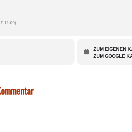
owo Habdank und Yasmani Stambader.
AALPLAN
T-11:00)
ZUM EIGENEN 
ZUM GOOGLE K
 Kommentar