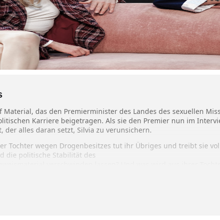
s
 auf Material, das den Premierminister des Landes des sexuellen Mi
litischen Karriere beigetragen. Als sie den Premier nun im Intervi
der alles daran setzt, Silvia zu verunsichern.
er Tochter wegen Drogenbesitzes tut ihr Übriges und treibt sie voll
die politische Stabilität des
weismaterial verschwinden lassen? Und was wird aus ihrer Tochter
Herausforderung ihrer Karriere, zwischen Politik und Moral gefang
er Übersetzung von Philipp Löhle.