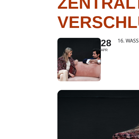
ZENTRAL
VERSCHL
16. WAS
28
APR