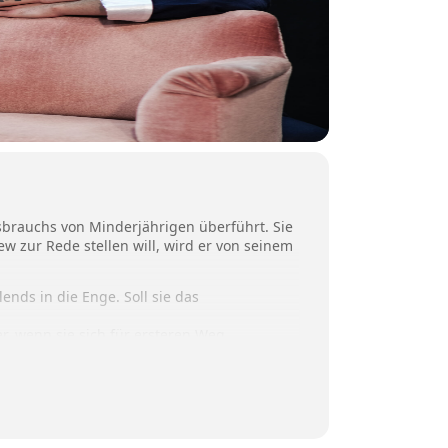
ssbrauchs von Minderjährigen überführt. Sie
ew zur Rede stellen will, wird er von seinem
ends in die Enge. Soll sie das
, wenn sie sich für ersteren Weg
en, muss Silvia eine Entscheidung treffen …