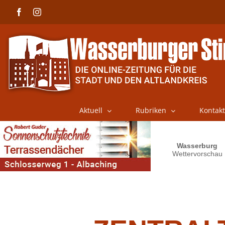
Skip
Facebook
Instagram
to
content
Aktuell
Rubriken
Kontakt