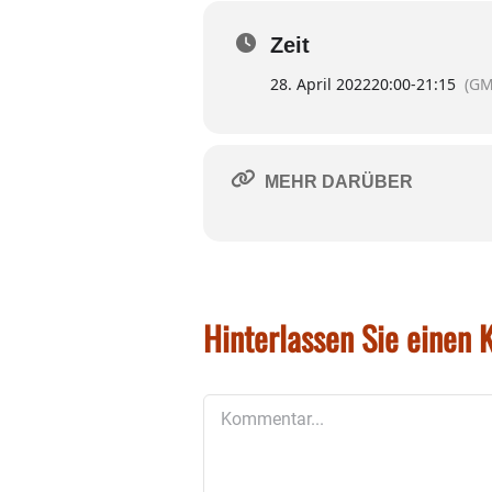
Regie: Michele Cuciuffo.
Es spielen: Ulrike Dostal, W
Zeit
ONLINE-KARTENKAUF MIT S
28. April 2022
20:00
-
21:15
(GM
Foto: Zentraltheater München
MEHR DARÜBER
Hinterlassen Sie einen
Kommentar