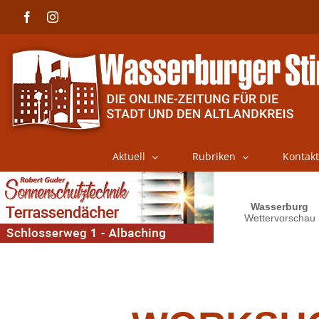
Skip
Facebook
Instagram
to
content
Aktuell
Rubriken
Kontakt