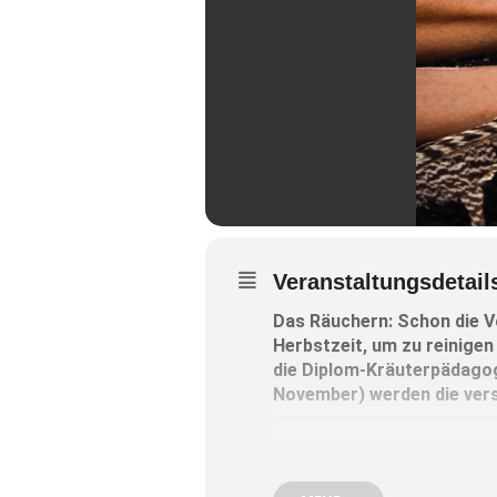
Veranstaltungsdetail
Das Räuchern: Schon die Vo
Herbstzeit, um zu reinigen 
die Diplom-Kräuterpädago
November) werden die vers
„Wir lassen uns auf die Pflan
Kräuterexpertin.