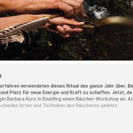
s
rfahren verwendeten dieses Ritual das ganze Jahr über. Bes
und Platz für neue Energie und Kraft zu schaffen. Jetzt, da
gin Barbara Kurz in Eiselfing einen Räucher-Workshop an. An
chieden Arten und Techniken des Räucherns gelehrt.
zen und Naturkräfte ein, stellen Räucherkegel und verschieden 