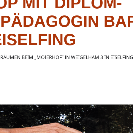
P MIT DIPLOM-
PÄDAGOGIN BA
EISELFING
RÄUMEN BEIM „MOIERHOF“ IN WEIGELHAM 3 IN EISELFIN