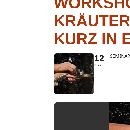
WORKSHO
KRÄUTER
KURZ IN 
SEMINAR
12
NOV