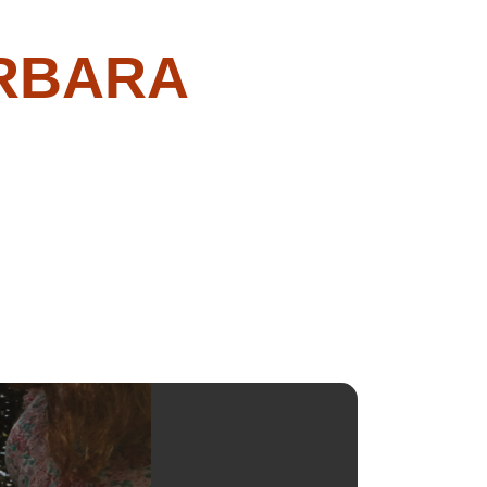
RBARA
G