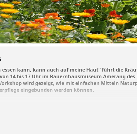
s
essen kann, kann auch auf meine Haut“ führt die Kräut
 von 14 bis 17 Uhr im Bauernhausmuseum Amerang des B
Workshop wird gezeigt, wie mit einfachen Mitteln Natu
rperpflege eingebunden werden können.
eine Schüttellotion für heiße Sommertage bis hin zur Gesi
e für den ganzen Körper hergestellt. Bitte vorher unter
m
gebühr: 40 Euro (inklusive Materialkosten) und zuzüglich E