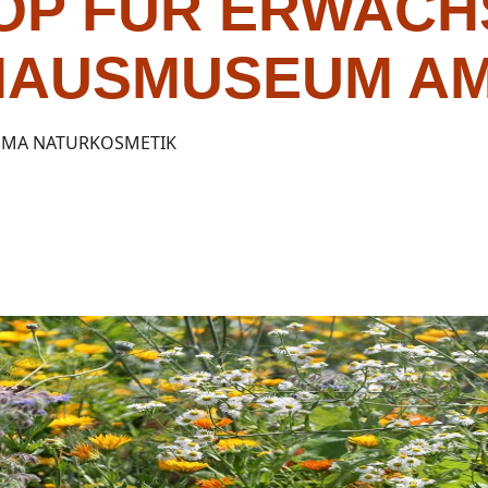
P FÜR ERWACH
HAUSMUSEUM A
EMA NATURKOSMETIK