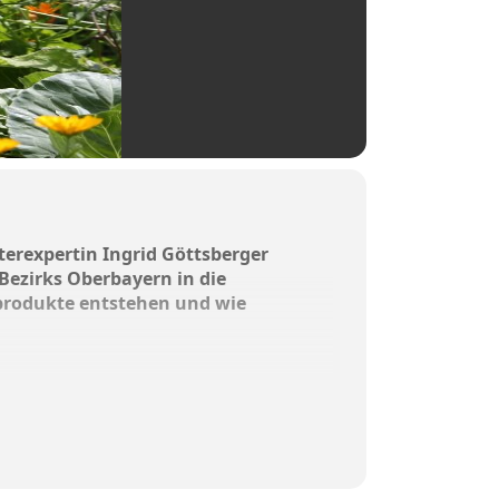
erexpertin Ingrid Göttsberger
ezirks Oberbayern in die
rprodukte entstehen und wie
chtscreme – an diesen
useum@bhm-
intritt.