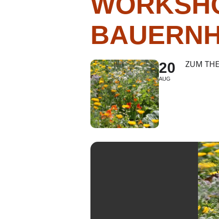
WORKSHO
BAUERN
ZUM TH
20
AUG