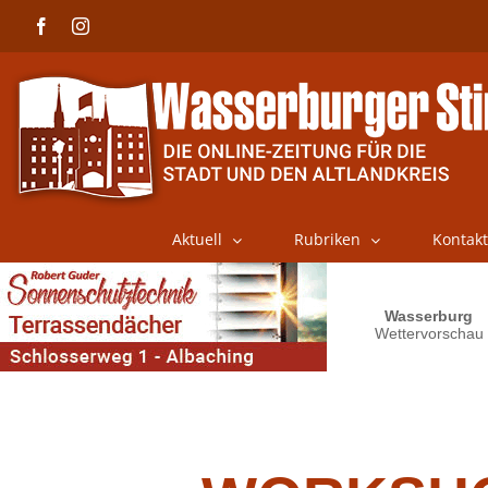
Skip
Facebook
Instagram
to
content
Aktuell
Rubriken
Kontakt