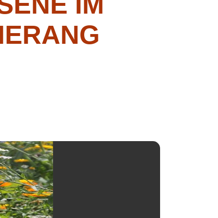
SENE IM
MERANG