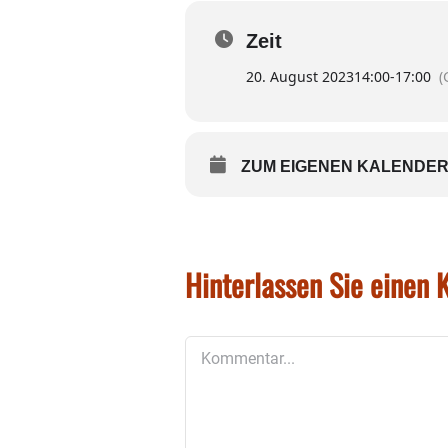
Foto: Borretsch, Kamille,
Zeit
lassen sich leicht Naturk
20. August 2023
14:00
-
17:00
(
ZUM EIGENEN KALENDER
Hinterlassen Sie einen
Kommentar