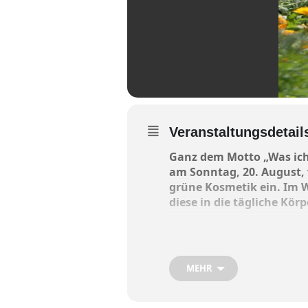
Veranstaltungsdetail
Ganz dem Motto „Was ich 
am Sonntag, 20. August,
grüne Kosmetik ein. Im 
diese in die tägliche Kö
Von einem Duschgel, über 
Nachmittag werden Produkt
amerang.de
anmelden. Kurs
MEHR